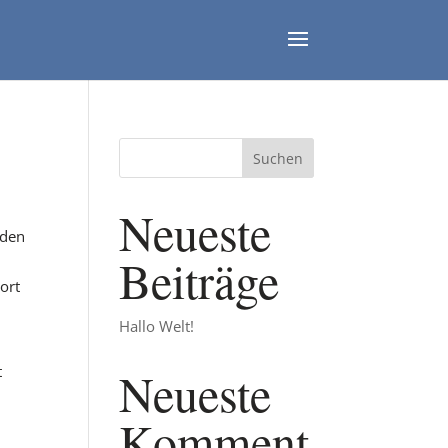
Suchen
Neueste
 den
Beiträge
ort
Hallo Welt!
t
Neueste
r
Komment